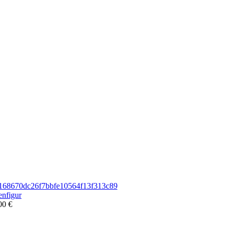
nfigur
00 €