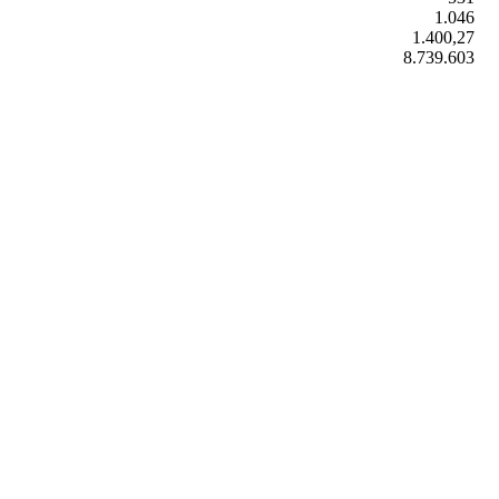
1.046
1.400,27
8.739.603