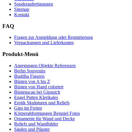
Sonderanfertigungen
Sitemap
Kontakt
FAQ
Fragen zur Anmeldung oder Registrierung
Verpackungen und Lieferkosten
Produkt-Menü
Anregungen Objekte Referenzen
Berlin Souvenirs
Buddha Figuren
Büsten von A bis Z
Büsten von Hand coloriert
Büstenscan bei Gipsnich
Engel Putten Klerikales
Erotik Skulpturen und Reliefs
Gips im Freien
Körperabformungen Beispiel Fotos
Ornamente für Wand und Decke
Reliefs und Wandbilder
Säulen und Pilaster