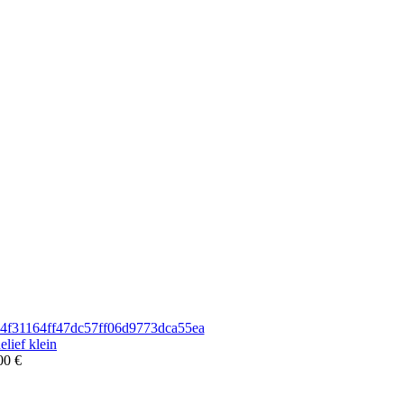
lief klein
00 €