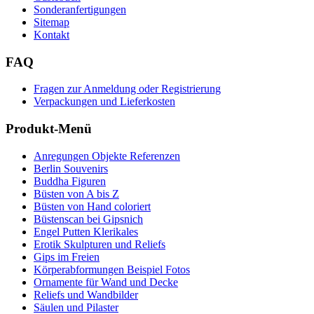
Sonderanfertigungen
Sitemap
Kontakt
FAQ
Fragen zur Anmeldung oder Registrierung
Verpackungen und Lieferkosten
Produkt-Menü
Anregungen Objekte Referenzen
Berlin Souvenirs
Buddha Figuren
Büsten von A bis Z
Büsten von Hand coloriert
Büstenscan bei Gipsnich
Engel Putten Klerikales
Erotik Skulpturen und Reliefs
Gips im Freien
Körperabformungen Beispiel Fotos
Ornamente für Wand und Decke
Reliefs und Wandbilder
Säulen und Pilaster