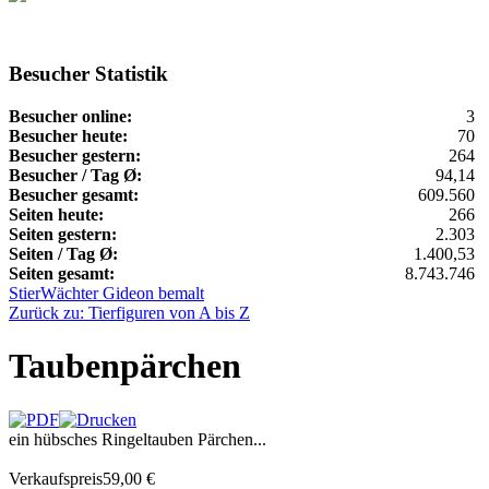
Besucher Statistik
Besucher online:
3
Besucher heute:
70
Besucher gestern:
264
Besucher / Tag Ø:
94,14
Besucher gesamt:
609.560
Seiten heute:
266
Seiten gestern:
2.303
Seiten / Tag Ø:
1.400,53
Seiten gesamt:
8.743.746
Stier
Wächter Gideon bemalt
Zurück zu: Tierfiguren von A bis Z
Taubenpärchen
ein hübsches Ringeltauben Pärchen...
Verkaufspreis
59,00 €