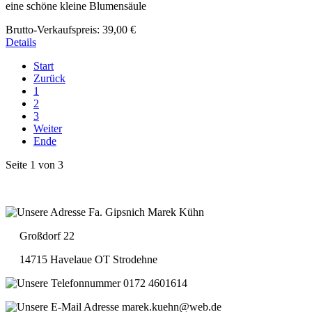
eine schöne kleine Blumensäule
Brutto-Verkaufspreis:
39,00 €
Details
Start
Zurück
1
2
3
Weiter
Ende
Seite 1 von 3
Fa. Gipsnich Marek Kühn
Großdorf 22
14715 Havelaue OT Strodehne
0172 4601614
marek.kuehn@web.de